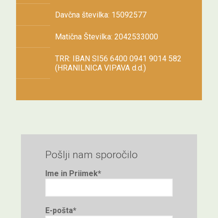
Davčna številka: 15092577
Matična Številka: 2042533000
TRR: IBAN SI56 6400 0941 9014 582
(HRANILNICA VIPAVA d.d.)
Pošlji nam sporočilo
Ime in Priimek*
E-pošta*